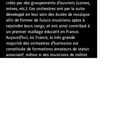
créés par des groupements d'ouvriers (usines,
mines, etc.). Ces orchestres ont par la suite
développé en leur sein des écoles de musique
afin de former de futurs musiciens aptes à
rejoindre leurs rangs, et ont ainsi contribué à
un premier maillage éducatif en France.
Aujourd'hui, en France, la très grande
majorité des orchestres d'harmonie est
constituée de formations amateurs de statut
associatif, même si des musiciens de métier
(enseignants, instrumentistes) peuvent en
faire partie. Les orchestres d'harmonie
professionnels sont surtout des formations
militaires (Musiques des Équipages de la
Flotte de Toulon, Orchestre d'Harmonie de la
Garde Républicaine...).
Un orchestre d'harmonie (ou harmonie) est
un ensemble musical regroupant la famille
des bois, des cuivres et des percussions, (à
ne pas confondre avec la fanfare formée
uniquement de cuivres et de percussions).
Son répertoire comporte beaucoup