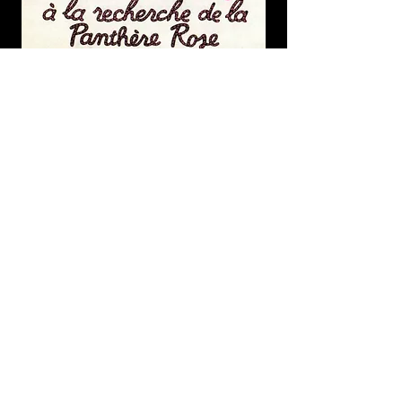
Titanic
00:00
00:00
The Pink Panther
00:00
00:00
Greek Folk Song Suite Part. 1
00:00
00:00