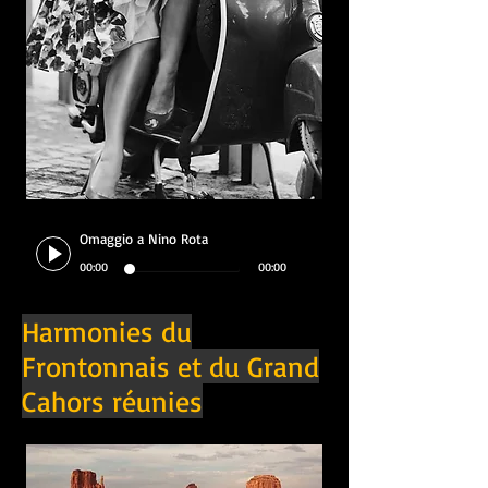
Omaggio a Nino Rota
00:00
00:00
Harmonies du
Frontonnais et du Grand
Cahors réunies