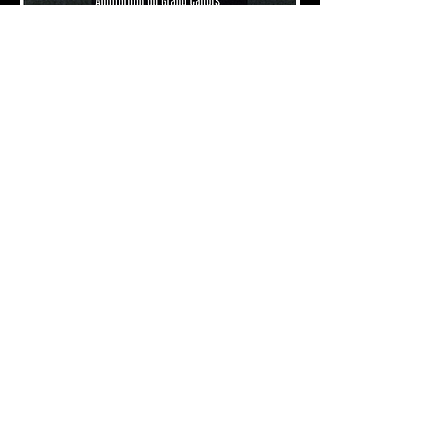
Concert à La Prade
L'orchestre
d'harm
onie du Grand
Cahors fête le
printemps
Samedi 20 mai 2023 à
20h30
https://www.laprade46.fr
/programmation/lorchestr
e-dharmonie-du-grand-