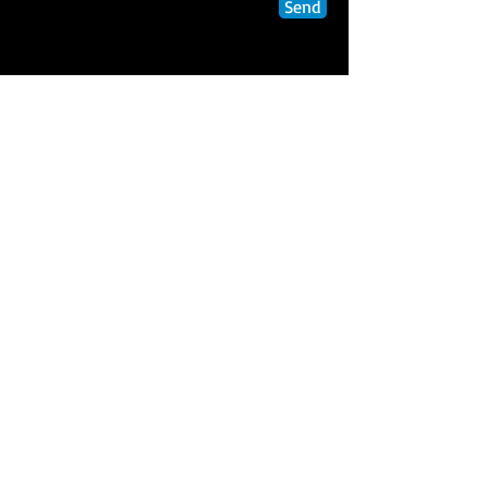
Send
Programmation 2026/2027 en cours
d'élaboration
Site créé par l'Amicale de
l'Harmonie