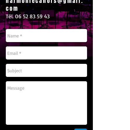
harmoniecahors@gmail.
com
Tél.
06 52 83 59 43